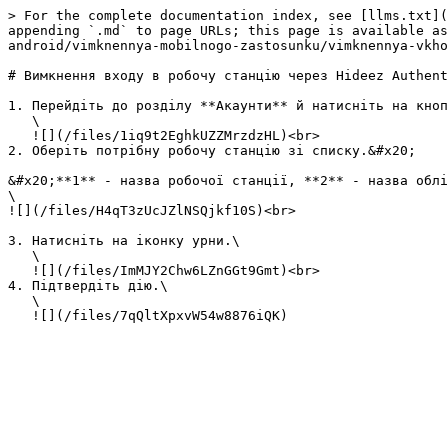
> For the complete documentation index, see [llms.txt](
appending `.md` to page URLs; this page is available a
android/vimknennya-mobilnogo-zastosunku/vimknennya-vkho
# Вимкнення входу в робочу станцію через Hideez Authent
1. Перейдіть до розділу **Акаунти** й натисніть на кноп
   \

   ![](/files/1iq9t2EghkUZZMrzdzHL)<br>

2. Оберіть потрібну робочу станцію зі списку.&#x20;

&#x20;**1** - назва робочої станції, **2** - назва облі
\

![](/files/H4qT3zUcJZlNSQjkf10S)<br>

3. Натисніть на іконку урни.\

   \

   ![](/files/ImMJY2Chw6LZnGGt9Gmt)<br>

4. Підтвердіть дію.\

   \
