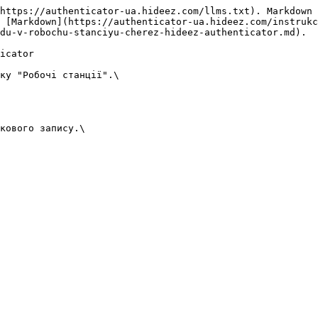
https://authenticator-ua.hideez.com/llms.txt). Markdown 
s [Markdown](https://authenticator-ua.hideez.com/instrukc
du-v-robochu-stanciyu-cherez-hideez-authenticator.md).

icator

ку "Робочі станції".\

кового запису.\
