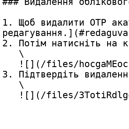
### Видалення обліковог
1. Щоб видалити OTP ака
редагування.](#redaguva
2. Потім натисніть на к
   \

   ![](/files/hocgaMEocu5APAtjWS0n)<br>

3. Підтвердіть видалення
   \
