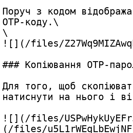
Поруч з кодом відобража
OTP-коду.\

\

![](/files/Z27Wq9MIZAwq
### Копіювання OTP-парол
Для того, щоб скопіюват
натиснути на нього і ві
![](/files/USPwHykUyEFr
(/files/u5L1rWEgLbEwjNF