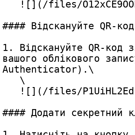
   ![](/files/O12xCE9OOBZo0hIXH26a)

#### Відскануйте QR-код
1. Відскануйте QR-код з
вашого облікового запис
Authenticator).\

   \

   ![](/files/P1UiHL2EdcBpLozjbAbP)

#### Додати секретний к
1. Натисніть на кнопку 