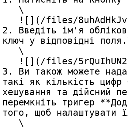
   \

   ![](/files/8uhAdHkJv0Clhb0KUKaX)<br>

2. Введіть ім'я обліков
ключ у відповідні поля.\
   \

   ![](/files/5rQuIhUN2EDTpDj7Xy9D)<br>

3. Ви також можете нада
такі як кількість цифр 
хешування та дійсний пе
перемкніть тригер **Дод
того, щоб налаштувати їх
   \
