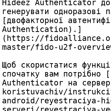
Hideez Authenticator до
генерувати одноразові п
[двофакторної автентифі
Authentication).]
(https://fidoalliance.o
master/fido-u2f-overvie
Щоб скористатися функці
спочатку вам потрібно [
Authenticator на сервер
koristuvachiv/instrukci
android/reyestraciya-hi
serveri/reyestraciya-ye