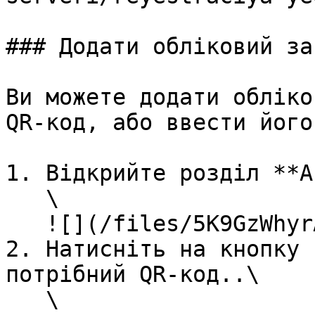
### Додати обліковий за
Ви можете додати обліко
QR-код, або ввести його
1. Відкрийте розділ **А
   \

   ![](/files/5K9GzWhyrAl0Ct3clk97)<br>

2. Натисніть на кнопку 
потрібний QR-код..\

   \
