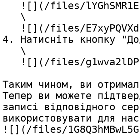
   ![](/files/lYGhSMR1EnlEvqZqhD7z)\

   \

   ![](/files/E7xyPQVXdi5zMLGe1S1Z)<br>

4. Натисніть кнопку "До
   \

   ![](/files/g1wva2lDPoSiY192RyHr)<br>

Таким чином, ви отримал
Тепер ви можете підтвер
записі відповідного сер
використовувати для нас
![](/files/1G8Q3hMBwL5G