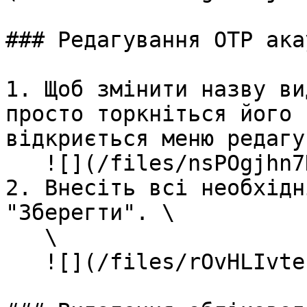
### Редагування OTP акау
1. Щоб змінити назву ви
просто торкніться його 
відкриється меню редагу
   ![](/files/nsPOgjhn7HTV6mmTLWgx)<br>

2. Внесіть всі необхідн
"Зберегти". \

   \

   ![](/files/rOvHLIvtezqjXq1NLKTz)
