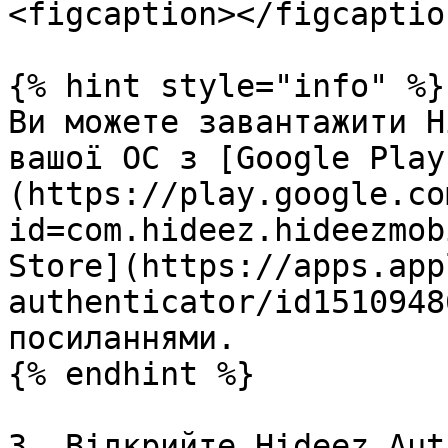
<figcaption></figcaptio
{% hint style="info" %}

Ви можете завантажити H
вашої ОС з [Google Play
(https://play.google.co
id=com.hideez.hideezmob
Store](https://apps.app
authenticator/id1510948
посиланнями.

{% endhint %}

3. Відкрийте Hideez Aut