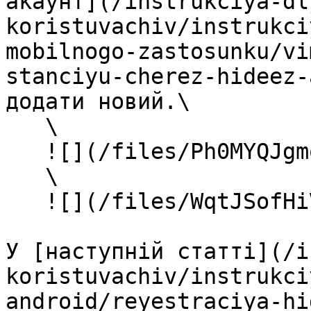
акаунт](/instrukciya-dl
koristuvachiv/instrukci
mobilnogo-zastosunku/vi
stanciyu-cherez-hideez-
додати новий.\

   \

   ![](/files/Ph0MYQJgmqsVxMVBOBgX)\

   \

   ![](/files/WqtJSofHiVYYfOZQmWW9)

У [наступній статті](/i
koristuvachiv/instrukci
android/reyestraciya-hi