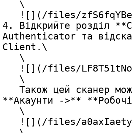
   \

   ![](/files/zfS6fqYBeKRVeclUVJV5)<br>

4. Відкрийте розділ **С
Authenticator та відска
Client.\

   \

   ![](/files/LF8T51tNoh84GHrWqGFW)\

   \

   Також цей сканер можна відкрити з розділу 
**Акаунти ->** **Робочі
   \

   ![](/files/a0axIaetydDBa1IoRe1x)\

   \
