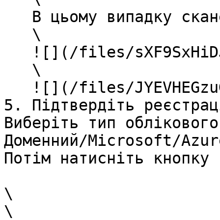
   В цьому випадку сканер буде виглядати так:\

   \

   ![](/files/sXF9SxHiDJ7cCsKcy21c)\

   \

   ![](/files/JYEVHEGzuGAmNxq737Ds)<br>

5. Підтвердіть реєстрац
Виберіть тип облікового
Доменний/Microsoft/Azur
Потім натисніть кнопку 
\

\
