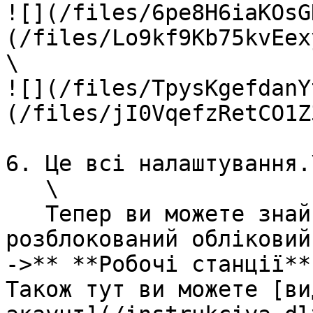
![](/files/6pe8H6iaKOsG
(/files/Lo9kf9Kb75kvEex
\

![](/files/TpysKgefdanY
(/files/jI0VqefzRetCO1Z
6. Це всі налаштування.\
   \

   Тепер ви можете знайти інформацію про 
розблокований обліковий
->** **Робочі станції**
Також тут ви можете [ви