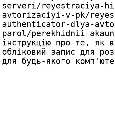
serveri/reyestraciya-hi
avtorizaciyi-v-pk/reyes
authenticator-dlya-avto
parol/perekhidnii-akaun
інструкцію про те, як в
обліковий запис для роз