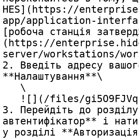
HES](https://enterprise
app/application-interfa
[робоча станція затверд
(https://enterprise.hid
server/workstations/wor
2. Введіть адресу вашог
**Налаштування**\

   \

   ![](/files/gi5O9FJVqh2lpOg9ECF7)<br>

3. Перейдіть до розділу
автентифікатор** і нати
у розділі **Авторизація